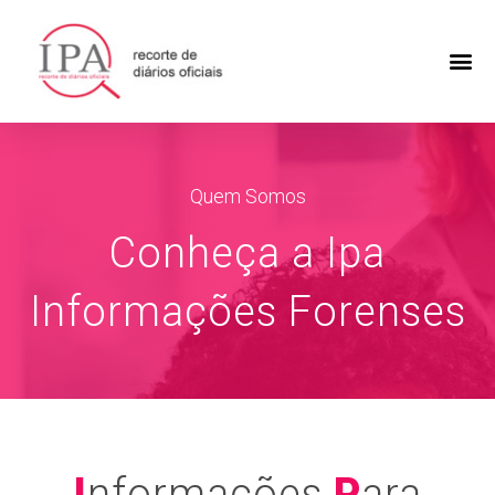
Quem Somos
Conheça a Ipa
Informações Forenses
I
nformações
P
ara